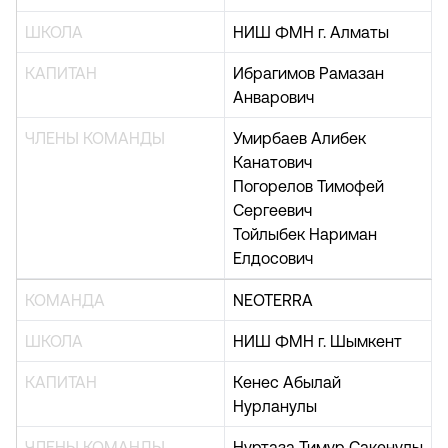
ШКОЛА
НИШ ФМН г. Алматы
КАПИТАН
Ибрагимов Рамазан
Анварович
ЧЛЕНЫ КОМАНДЫ
Умирбаев Алибек
Канатович
Погорелов Тимофей
Сергеевич
Тойлыбек Нариман
Елдосович
КОМАНДА
NEOTERRA
ШКОЛА
НИШ ФМН г. Шымкент
КАПИТАН
Кенес Абылай
Нурланулы
ЧЛЕНЫ КОМАНДЫ
Нуртаза Тимур Сакенулы