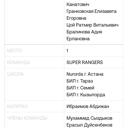
Канатович
Гранковская Елизавета
Егоровна
Цой Ратмир Витальевич
Бралинова Адия
Ерлановна
МЕСТО
1
КОМАНДА
SUPER RANGERS
ШКОЛА
Nurorda г. Астана
БИЛ г. Тараз
БИЛ г. Семей
БИЛ г. Кызылорда
КАПИТАН
Ибраимов Абдижан
ЧЛЕНЫ КОМАНДЫ
Мухаммад Сыздыков
Ерасыл Дуйсенбеков