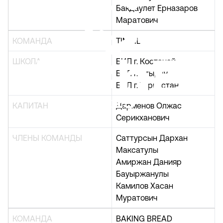
Бакдаулет Ерназаров
Маратович
КОМАНДА
TIMBIL
ШКОЛА
БИЛ г. Костанай
БИЛ г. Атырау
БИЛ г. Туркестан
КАПИТАН
Дарменов Олжас
Серикханович
ЧЛЕНЫ КОМАНДЫ
Саттурсын Дархан
Максатулы
Амиржан Данияр
Бауыржанулы
Камилов Хасан
Муратович
КОМАНДА
BAKING BREAD