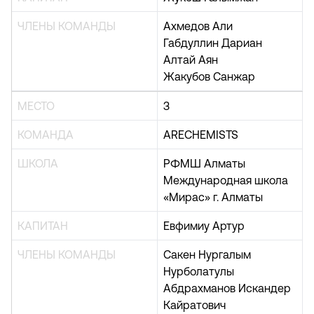
ЧЛЕНЫ КОМАНДЫ
Ахмедов Али
Габдуллин Дариан
Алтай Аян
Жакубов Санжар
МЕСТО
3
КОМАНДА
ARECHEMISTS
ШКОЛА
РФМШ Алматы
Международная школа
«Мирас» г. Алматы
КАПИТАН
Евфимиу Артур
ЧЛЕНЫ КОМАНДЫ
Сакен Нургалым
Нурболатулы
Абдрахманов Искандер
Кайратович