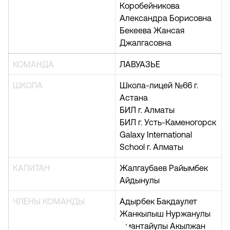
Коробейникова
Александра Борисовна
Бекеева Жансая
Джалгасовна
КОМАНДА
ЛАВУАЗЬЕ
ШКОЛА
Школа-лицей №66 г.
Астана
БИЛ г. Алматы
БИЛ г. Усть-Каменогорск
Galaxy International
School г. Алматы
КАПИТАН
Жалгаубаев Райымбек
Айдынулы
ЧЛЕНЫ КОМАНДЫ
Адырбек Бакдаулет
Жанкылыш Нуржанулы
Амантайулы Акылжан