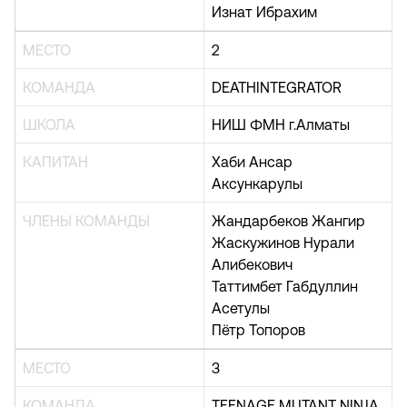
Изнат Ибрахим
МЕСТО
2
КОМАНДА
DEATHINTEGRATOR
ШКОЛА
НИШ ФМН г.Алматы
КАПИТАН
Хаби Ансар
Аксункарулы
ЧЛЕНЫ КОМАНДЫ
Жандарбеков Жангир
Жаскужинов Нурали
Алибекович
Таттимбет Габдуллин
Асетулы
Пётр Топоров
МЕСТО
3
КОМАНДА
TEENAGE MUTANT NINJA