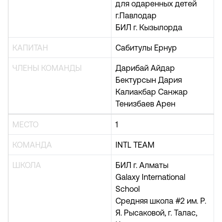
для одаренных детей
г.Павлодар
БИЛ г. Кызылорда
КАПИТАН
Сабитулы Ернур
ЧЛЕНЫ КОМАНДЫ
Дарибай Айдар
Бектурсын Дария
Калиакбар Санжар
Тенизбаев Арен
МЕСТО
1
КОМАНДА
INTL TEAM
ШКОЛА
БИЛ г. Алматы
Galaxy International
School
Средняя школа #2 им. Р.
Я. Рысаковой, г. Талас,