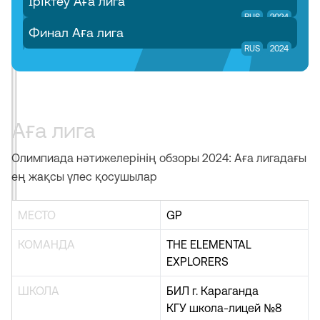
Іріктеу Аға лига
RUS
2024
Финал Аға лига
RUS
2024
Аға лига
Олимпиада нәтижелерінің обзоры 2024: Аға лигадағы
ең жақсы үлес қосушылар
МЕСТО
GP
КОМАНДА
THE ELEMENTAL
EXPLORERS
ШКОЛА
БИЛ г. Караганда
КГУ школа-лицей №8