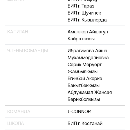
БИЛ г. Тараз
БИЛ г. Щучинск
БИЛ г. Кызылорда
КАПИТАН
Аманжол Айшагул
Кайраткызы
ЧЛЕНЫ КОМАНДЫ
Ибрагимова Айша
Мухаммедалиевна
Серик Меруерт
Жамбылкызы
Егинбай Акерке
Бакытбеккызы
Абдужамал Жансая
Берикболкызы
КОМАНДА
J-CONNOR
ШКОЛА
БИЛ г. Костанай