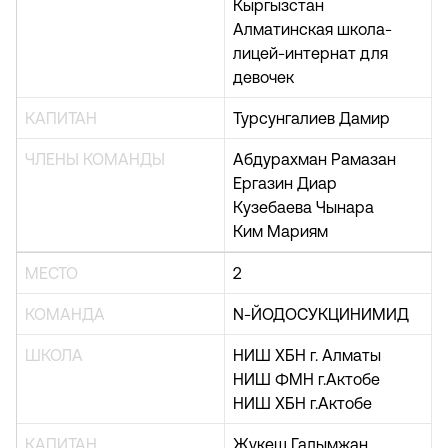
Кыргызстан
Алматинская школа-
лицей-интернат для
девочек
КАПИТАН
Турсунгалиев Дамир
ЧЛЕНЫ КОМАНДЫ
Абдурахман Рамазан
Ергазин Диар
Кузебаева Чынара
Ким Мариям
МЕСТО
2
КОМАНДА
N-ЙОДОСУКЦИНИМИД
ШКОЛА
НИШ ХБН г. Алматы
НИШ ФМН г.Актобе
НИШ ХБН г.Актобе
КАПИТАН
Жукеш Галымжан