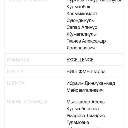
Курманбек
Касымжомарт
Суюндыкулы
Сапар Алинур
Жумагалиулы
Ткачев Александр
Ярославович
КОМАНДА
EXCELLENCE
ШКОЛА
НИШ ФМН г.Тараз
КАПИТАН
Ибраим Динмухаммед
Майрамгалиевич
ЧЛЕНЫ КОМАНДЫ
Мынжасар Асель
Курышбековна
Умарова Томирис
Гуламовна