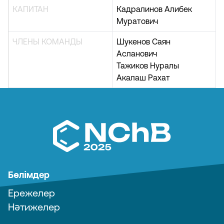
КАПИТАН
Кадралинов Алибек
Муратович
ЧЛЕНЫ КОМАНДЫ
Шукенов Саян
Асланович
Тажиков Нуралы
Акалаш Рахат
Бөлімдер
Ережелер
Нәтижелер