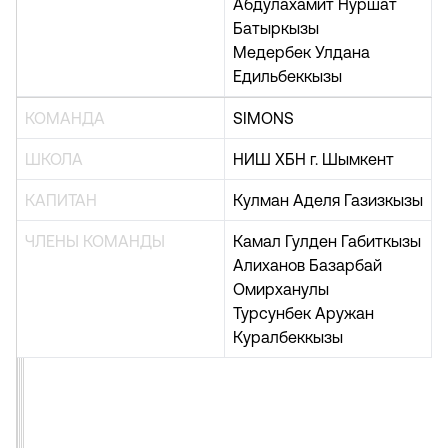
Абдулахамит Нуршат
Батыркызы
Медербек Улдана
Едильбеккызы
КОМАНДА
SIMONS
ШКОЛА
НИШ ХБН г. Шымкент
КАПИТАН
Кулман Аделя Газизкызы
ЧЛЕНЫ КОМАНДЫ
Камал Гулден Габиткызы
Алиханов Базарбай
Омирханулы
Турсунбек Аружан
Куралбеккызы