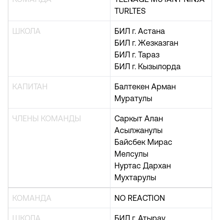
TURLTES
ШКОЛА
БИЛ г. Астана
БИЛ г. Жезказган
БИЛ г. Тараз
БИЛ г. Кызылорда
КАПИТАН
Балтекен Арман
Муратулы
ЧЛЕНЫ КОМАНДЫ
Саркыт Алан
Асылжанулы
Байсбек Мирас
Мелсулы
Нуртас Дархан
Мухтарулы
КОМАНДА
NO REACTION
ШКОЛА
БИЛ г. Атырау